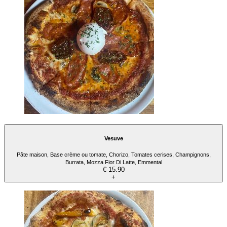
Vesuve
Pâte maison, Base crème ou tomate, Chorizo, Tomates cerises, Champignons,
Burrata, Mozza Fior Di Latte, Emmental
€ 15.90
+