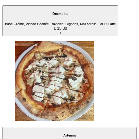
Dromoise
Base Crème, Viande Hachée, Ravioles, Oignons, Mozzarella Fior Di Latte
€ 15.00
+
Artemis