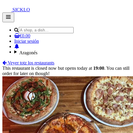
SICKLO
Open
main
menu
€0.00
Iniciar sesión
Aragonés
Veyer totz los restaurants
This restaurant is closed now but opens today at
19:00
. You can still
order for later on though!