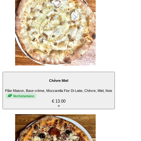
Chèvre Miel
Pâte Maison, Base crème, Mozzarella Fior Di Latte, Chèvre, Miel, Noix
Vechetariano
€ 13.00
+