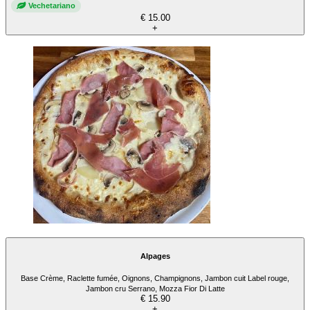
Vechetariano
€ 15.00
+
Alpages
Base Crème, Raclette fumée, Oignons, Champignons, Jambon cuit Label rouge,
Jambon cru Serrano, Mozza Fior Di Latte
€ 15.90
+