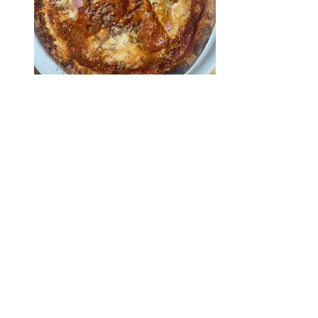
Viandard
Pâte Maison, Base au choix, Viande Hachée, Chorizo, Jambon cuit Label rouge,
Oignons, Olives, Mozza Fior Di Latte
€ 15.00
+