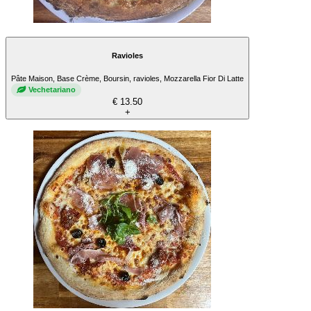
Ravioles
Pâte Maison, Base Crème, Boursin, ravioles, Mozzarella Fior Di Latte
Vechetariano
€ 13.50
+