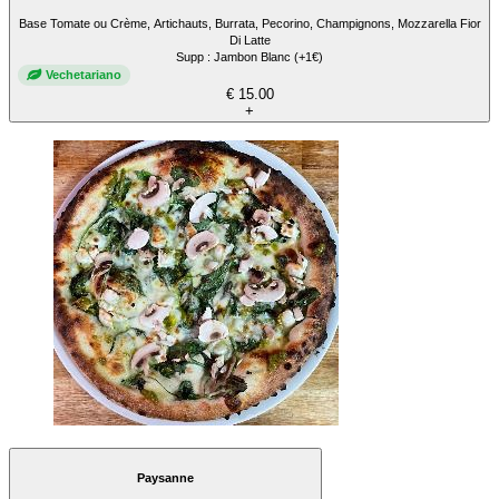
Base Tomate ou Crème, Artichauts, Burrata, Pecorino, Champignons, Mozzarella Fior
Di Latte
Supp : Jambon Blanc (+1€)
Vechetariano
€ 15.00
+
Paysanne