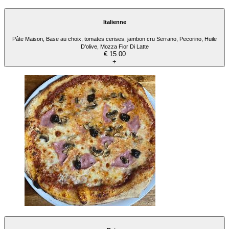
Italienne
Pâte Maison, Base au choix, tomates cerises, jambon cru Serrano, Pecorino, Huile
D'olive, Mozza Fior Di Latte
€ 15.00
+