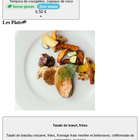
Tempura de courgettes, copeaux de coco
Sense gluten
Zero waste
6,50 €
+
Les Plats🌱
Tataki de bœuf, frites
Tataki de bœufau sésame, frites, fromage frais menthe et betteraves, chiffonnade de