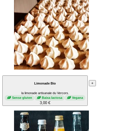
+
Limonade Bio
la limonade artisanale du Vercors.
Sense gluten
Baixa lactosa
Vegana
3,00 €