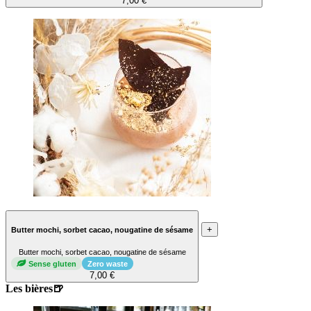
7,00 €
+
Butter mochi, sorbet cacao, nougatine de sésame
Butter mochi, sorbet cacao, nougatine de sésame
Sense gluten
Zero waste
7,00 €
Les bières🍺