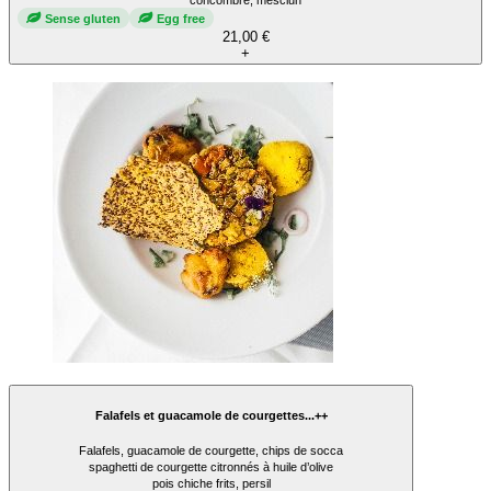
concombre, mesclun
Sense gluten
Egg free
21,00 €
+
Falafels et guacamole de courgettes...++
Falafels, guacamole de courgette, chips de socca
spaghetti de courgette citronnés à huile d’olive
pois chiche frits, persil