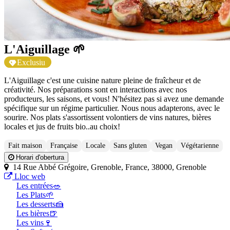
L'Aiguillage 🌱
Exclusiu
L'Aiguillage c'est une cuisine nature pleine de fraîcheur et de
créativité. Nos préparations sont en interactions avec nos
producteurs, les saisons, et vous! N'hésitez pas si avez une demande
spécifique sur un régime particulier. Nous nous adapterons, avec le
sourire. Nos plats s'assortissent volontiers de vins natures, bières
locales et jus de fruits bio..au choix!
Fait maison
Française
Locale
Sans gluten
Vegan
Végétarienne
Horari d'obertura
14 Rue Abbé Grégoire, Grenoble, France, 38000, Grenoble
Lloc web
Les entrées🥗
Les Plats🌱
Les desserts🍰
Les bières🍺
Les vins🍷