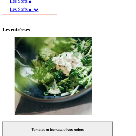
Les Softs🧉
Les Softs🧉
Les entrées🥗
Tomates et burrata, olives noires