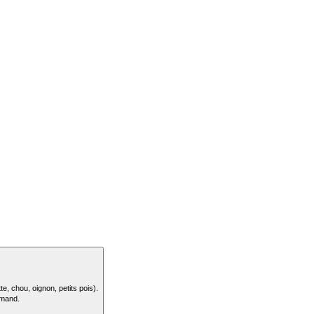
e, chou, oignon, petits pois).
rmand.