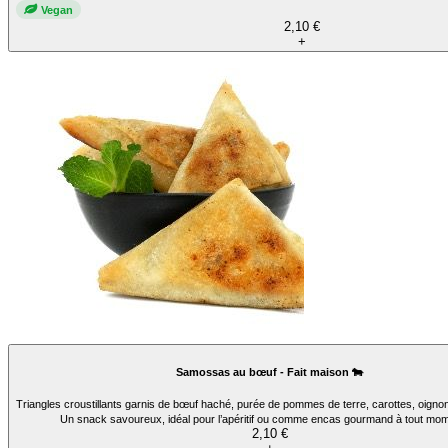
Vegan
2,10 €
+
Samossas au bœuf - Fait maison 🐄
Triangles croustillants garnis de bœuf haché, purée de pommes de terre, carottes, oignons
Un snack savoureux, idéal pour l’apéritif ou comme encas gourmand à tout mo
2,10 €