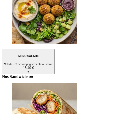
MENU SALADE
Salade + 2 accompagnements au choix
18,40 €
+
Nos Sandwichs 🌯