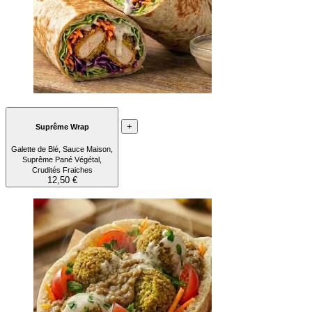
+
Suprême Wrap
Galette de Blé, Sauce Maison,
Suprême Pané Végétal,
Crudités Fraiches
12,50 €