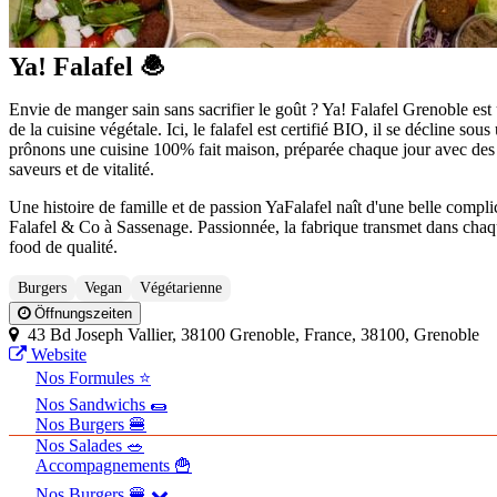
Ya! Falafel 🧆
Envie de manger sain sans sacrifier le goût ? Ya! Falafel Grenoble es
de la cuisine végétale. Ici, le falafel est certifié BIO, il se décline 
prônons une cuisine 100% fait maison, préparée chaque jour avec des
saveurs et de vitalité.
Une histoire de famille et de passion YaFalafel naît d'une belle complic
Falafel & Co à Sassenage. Passionnée, la fabrique transmet dans chaque
food de qualité.
Burgers
Vegan
Végétarienne
Öffnungszeiten
43 Bd Joseph Vallier, 38100 Grenoble, France, 38100, Grenoble
Website
Nos Formules ⭐
Nos Sandwichs 🌯
Nos Burgers 🍔
Nos Salades 🥗
Accompagnements 🍟
Nos Burgers 🍔