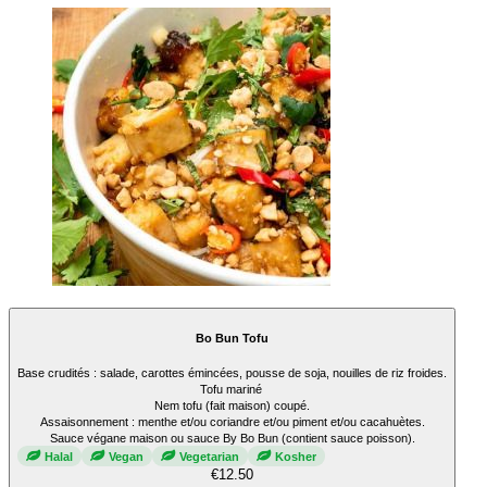
Bo Bun Tofu
Base crudités : salade, carottes émincées, pousse de soja, nouilles de riz froides.
Tofu mariné
Nem tofu (fait maison) coupé.
Assaisonnement : menthe et/ou coriandre et/ou piment et/ou cacahuètes.
Sauce végane maison ou sauce By Bo Bun (contient sauce poisson).
Halal
Vegan
Vegetarian
Kosher
€12.50