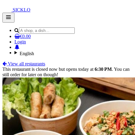
SICKLO
Open
main
menu
€0.00
Login
English
View all restaurants
This restaurant is closed now but opens today at
6:30 PM
. You can
still order for later on though!