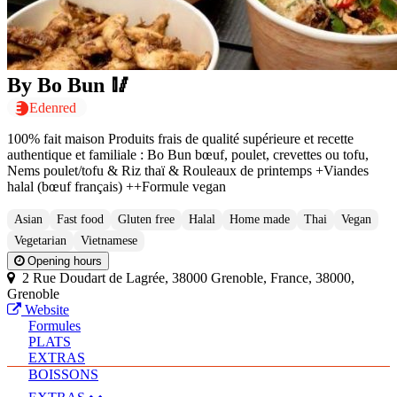
By Bo Bun 🥢
Edenred
100% fait maison Produits frais de qualité supérieure et recette
authentique et familiale : Bo Bun bœuf, poulet, crevettes ou tofu,
Nems poulet/tofu & Riz thaï & Rouleaux de printemps +Viandes
halal (bœuf français) ++Formule vegan
Asian
Fast food
Gluten free
Halal
Home made
Thai
Vegan
Vegetarian
Vietnamese
Opening hours
2 Rue Doudart de Lagrée, 38000 Grenoble, France, 38000,
Grenoble
Website
Formules
PLATS
EXTRAS
BOISSONS