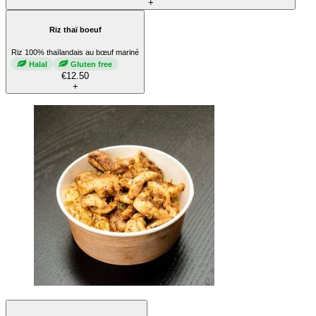
+
Riz thaï boeuf
Riz 100% thaïlandais au bœuf mariné
Halal
Gluten free
€12.50
+