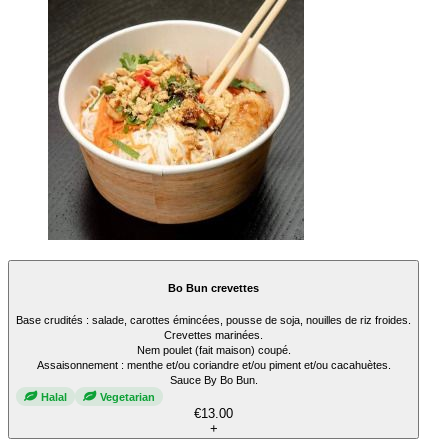
Bo Bun crevettes
Base crudités : salade, carottes émincées, pousse de soja, nouilles de riz froides.
Crevettes marinées.
Nem poulet (fait maison) coupé.
Assaisonnement : menthe et/ou coriandre et/ou piment et/ou cacahuètes.
Sauce By Bo Bun.
Halal
Vegetarian
€13.00
+