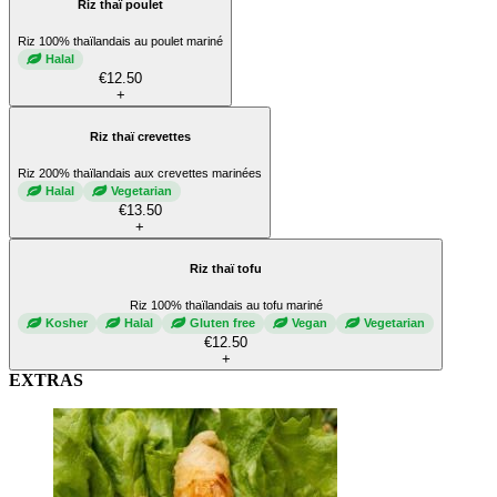
Riz thaï poulet
Riz 100% thaïlandais au poulet mariné
Halal
€12.50
+
Riz thaï crevettes
Riz 200% thaïlandais aux crevettes marinées
Halal
Vegetarian
€13.50
+
Riz thaï tofu
Riz 100% thaïlandais au tofu mariné
Kosher
Halal
Gluten free
Vegan
Vegetarian
€12.50
+
EXTRAS