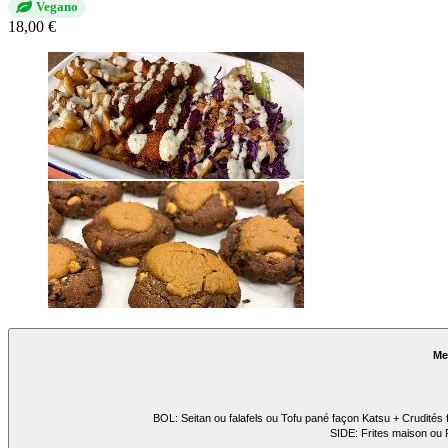
Vegano
18,00 €
Me
BOL: Seitan ou falafels ou Tofu pané façon Katsu + Crudités 
SIDE: Frites maison ou F