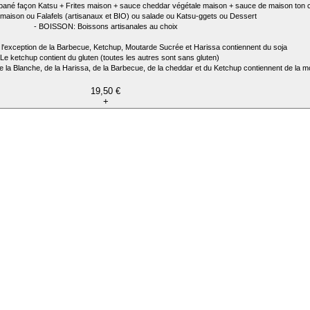
fu pané façon Katsu + Frites maison + sauce cheddar végétale maison + sauce de maison ton c
s maison ou Falafels (artisanaux et BIO) ou salade ou Katsu-ggets ou Dessert
- BOISSON: Boissons artisanales au choix
l'exception de la Barbecue, Ketchup, Moutarde Sucrée et Harissa contiennent du soja
 Le ketchup contient du gluten (toutes les autres sont sans gluten)
e la Blanche, de la Harissa, de la Barbecue, de la cheddar et du Ketchup contiennent de la m
19,50 €
+