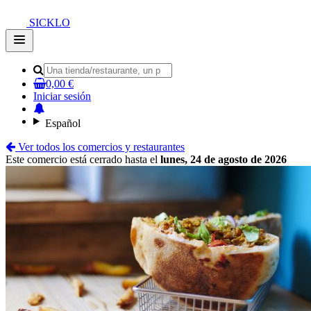
SICKLO
Open
main
menu
0,00 €
Iniciar sesión
Español
Ver todos los comercios y restaurantes
Este comercio está cerrado hasta el
lunes, 24 de agosto de 2026