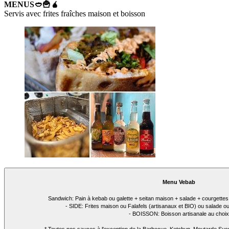
MENUS🥙🍟🧉
Servis avec frites fraîches maison et boisson
Menu Vebab
Sandwich: Pain à kebab ou galette + seitan maison + salade + courgettes 
- SIDE: Frites maison ou Falafels (artisanaux et BIO) ou salade 
- BOISSON: Boisson artisanale au choix