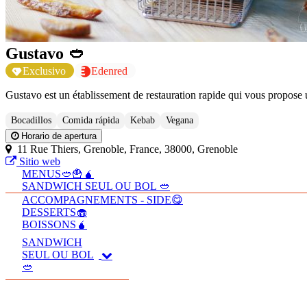
Gustavo 🥙
Exclusivo
Edenred
Gustavo est un établissement de restauration rapide qui vous propose 
Bocadillos
Comida rápida
Kebab
Vegana
Horario de apertura
11 Rue Thiers, Grenoble, France, 38000, Grenoble
Sitio web
MENUS🥙🍟🧉
SANDWICH SEUL OU BOL 🥙
ACCOMPAGNEMENTS - SIDE😋
DESSERTS🧁
BOISSONS🧉
SANDWICH
SEUL OU BOL
🥙