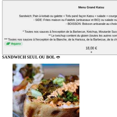
Menu Grand Katsu
Sandwich: Pain à kebab ou galette + Tofu pané façon Katsu + salade + courge
- SIDE: Frites maison ou Falafels (artisanaux et BIO) ou salade 
- BOISSON: Boisson artisanale au choix
* Toutes nos sauces à l'exception de la Barbecue, Ketchup, Moutarde Sucr
** Le ketchup contient du gluten (toutes les autres son
*** Toutes nos sauces à l'exception de la Blanche, de la Harissa, de la Barbecue, de la 
Vegano
18,00 €
+
SANDWICH SEUL OU BOL 🥙