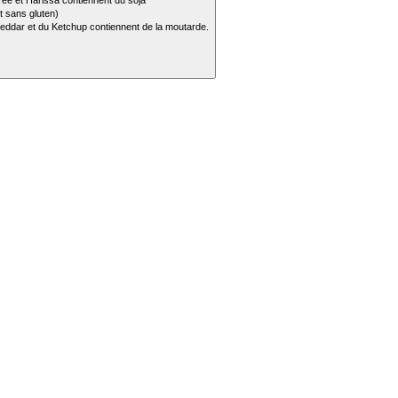
ée et Harissa contiennent du soja
t sans gluten)
cheddar et du Ketchup contiennent de la moutarde.