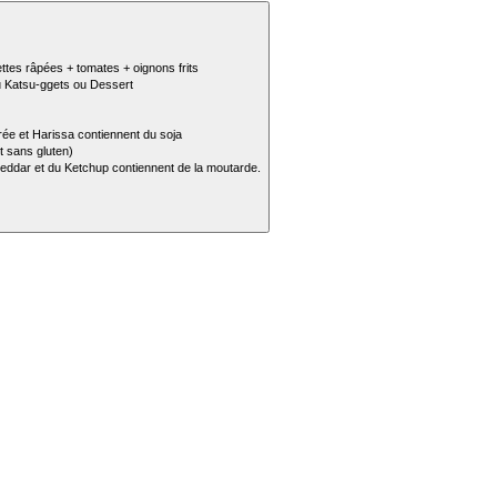
ttes râpées + tomates + oignons frits
ou Katsu-ggets ou Dessert
ée et Harissa contiennent du soja
t sans gluten)
cheddar et du Ketchup contiennent de la moutarde.