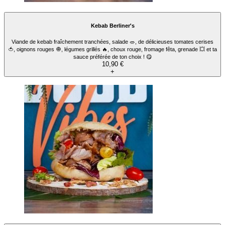
Kebab Berliner's
Viande de kebab fraîchement tranchées, salade 🥗, de délicieuses tomates cerises
🍅, oignons rouges 🧅, légumes grillés 🔥, choux rouge, fromage fêta, grenade 💥 et ta
sauce préférée de ton choix ! 😋
10,90 €
+