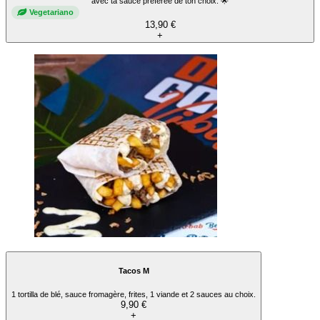
avec ta sauce préférée de ton choix. 🌟
Vegetariano
13,90 €
+
Tacos M
1 tortilla de blé, sauce fromagère, frites, 1 viande et 2 sauces au choix.
9,90 €
+