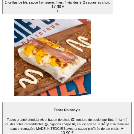
2 tortillas de blé, sauce fromagère, frites, 4 viandes et 2 sauces au choix.
17,90 €
+
Tacos Crunchy's
Tacos gratiné cheddar 🧀 et bacon de dinde 🥓, tenders de poulet pur filets (miam !)
🍗, des frites croustillantes 🍟, oignons crispy 🧅, sauce épicée THAÏ 🥵 et la fameuse
sauce fromagère MADE IN TEDGIE’S avec ta sauce préférée de ton choix. 🌟
10,90 €