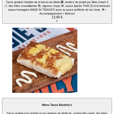
Tacos gratiné cheddar 🧀 et bacon de dinde 🥓, tenders de poulet pur filets (miam !)
🍗, des frites croustillantes 🍟, oignons crispy 🧅, sauce épicée THAÏ 🥵 et la fameuse
sauce fromagère MADE IN TEDGIE’S avec ta sauce préférée de ton choix. 🌟+
Accompagnement + Boisson
13,90 €
+
Menu Tacos Racletty's
Tacos gratiné à la raclette et aux lardons de dinde 🧀, cordon bleu pané, des frites