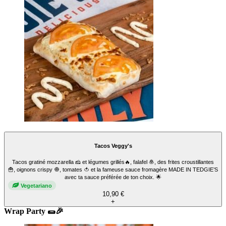
Tacos Veggy's
Tacos gratiné mozzarella 🧀 et légumes grillés🔥, falafel 🧆, des frites croustillantes
🍟, oignons crispy 🧅, tomates 🍅 et la fameuse sauce fromagère MADE IN TEDGIE’S
avec ta sauce préférée de ton choix. 🌟
Vegetariano
10,90 €
+
Wrap Party 🌯🎉