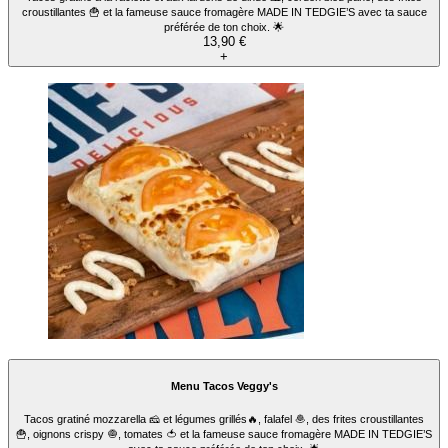
croustillantes 🍟 et la fameuse sauce fromagère MADE IN TEDGIE’S avec ta sauce
préférée de ton choix. 🌟
13,90 €
+
Menu Tacos Veggy's
Tacos gratiné mozzarella 🧀 et légumes grillés🔥, falafel 🧆, des frites croustillantes
🍟, oignons crispy 🧅, tomates 🍅 et la fameuse sauce fromagère MADE IN TEDGIE’S