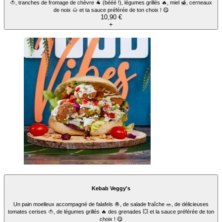
🍅, tranches de fromage de chèvre 🐐 (bééé !), légumes grillés 🔥, miel 🍯, cerneaux
de noix 🌰 et ta sauce préférée de ton choix ! 😋
10,90 €
+
Kebab Veggy's
Un pain moelleux accompagné de falafels 🧆, de salade fraîche 🥗, de délicieuses
tomates cerises 🍅, de légumes grillés 🔥 des grenades 💥 et la sauce préférée de ton
choix ! 😋