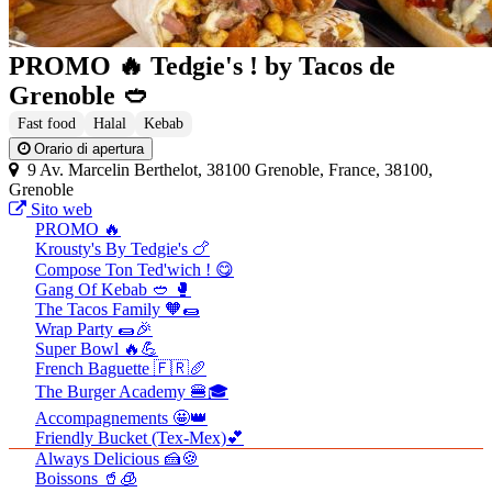
PROMO 🔥 Tedgie's ! by Tacos de
Grenoble 🥙
Fast food
Halal
Kebab
Orario di apertura
9 Av. Marcelin Berthelot, 38100 Grenoble, France, 38100,
Grenoble
Sito web
PROMO 🔥
Krousty's By Tedgie's 🍗
Compose Ton Ted'wich ! 😋
Gang Of Kebab 🥙 🥊
The Tacos Family 🧡🌯
Wrap Party 🌯🎉
Super Bowl 🔥💪
French Baguette 🇫🇷🥖
The Burger Academy 🍔🎓
Accompagnements 🤩👑
Friendly Bucket (Tex-Mex)💕
Always Delicious 🍰🍪
Boissons 🥤🧊