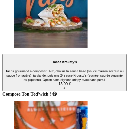
Tacos Krousty's
Tacos gourmand à composer : Riz, choisis ta sauce base (sauce maison secrète ou
sauce fromagère), ta viande, puis une 2ᵉ sauce Krousty’s (sucrée, sucrée piquante
ou piquante). Option sans oignons crispy et/ou sans persil.
13,90 €
+
Compose Ton Ted'wich ! 😋