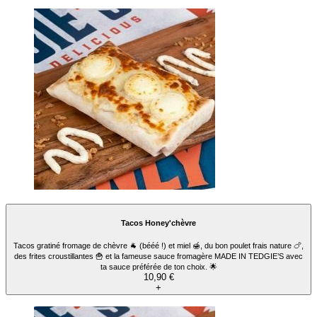
Tacos Honey'chèvre
Tacos gratiné fromage de chèvre 🐐 (bééé !) et miel 🍯, du bon poulet frais nature 🍗,
des frites croustillantes 🍟 et la fameuse sauce fromagère MADE IN TEDGIE’S avec
ta sauce préférée de ton choix. 🌟
10,90 €
+