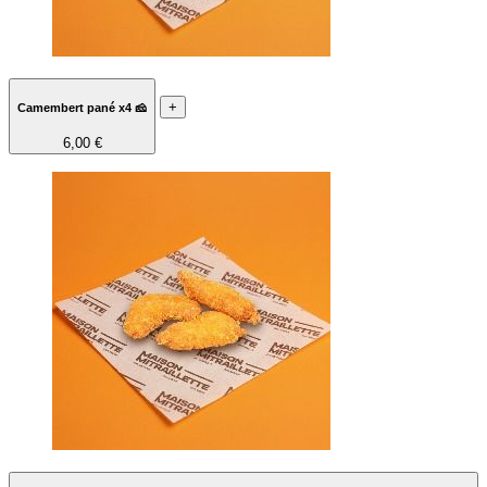
+
Camembert pané x4 🧀
6,00 €