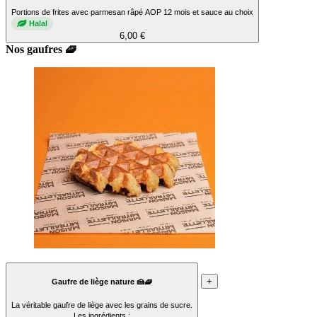
Portions de frites avec parmesan râpé AOP 12 mois et sauce au choix
Halal
6,00 €
Nos gaufres 🧇
+
Gaufre de liège nature 🍰🧇
La véritable gaufre de liège avec les grains de sucre.
Les ingrédients :