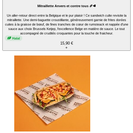
Mitraillette Anvers et contre tous 🥖🥩
Un aller-retour direct entre la Belgique et le pur plaisir ! Ce sandwich culte revisite la
mitraillette. Une demi-baguette croustillante, généreusement garnie de frites dorées
cuites à la graisse de bœuf, de fines tranches de cœur de rumsteack et nappée d'une
sauce aux choix Brussels Ketjep, l'excellence Belge en matière de sauce. Le tout
accompagné de crudités croquantes pour la touche de fraicheur.
Halal
15,90 €
+