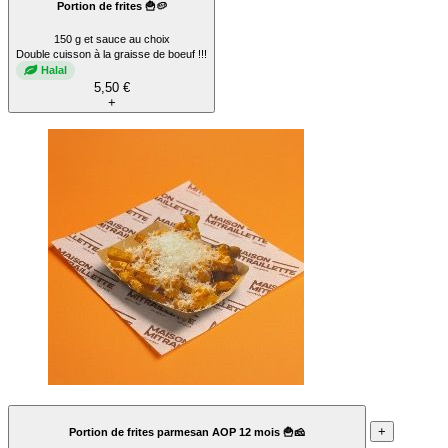
Portion de frites 🍟🥔
150 g et sauce au choix
Double cuisson à la graisse de boeuf !!!
Halal
5,50 €
+
+
Portion de frites parmesan AOP 12 mois 🍟🧀