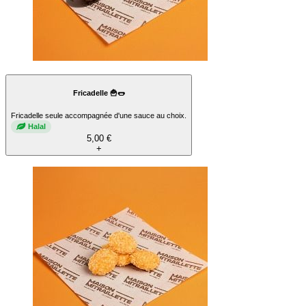
Fricadelle 🍟🌭
Fricadelle seule accompagnée d'une sauce au choix.
Halal
5,00 €
+