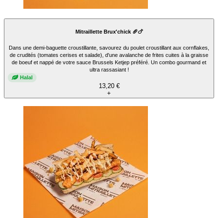
Mitraillette Brux'chick 🥖🍗
Dans une demi-baguette croustillante, savourez du poulet croustillant aux cornflakes,
de crudités (tomates cerises et salade), d'une avalanche de frites cuites à la graisse
de boeuf et nappé de votre sauce Brussels Ketjep préféré. Un combo gourmand et
ultra rassasiant !
Halal
13,20 €
+