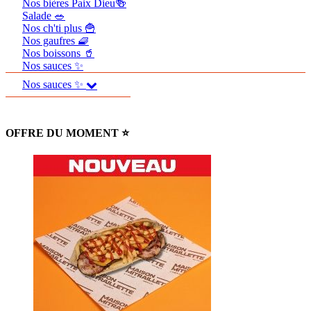
Nos bières Paix Dieu🍻
Salade 🥗
Nos ch'ti plus 🍟
Nos gaufres 🧇
Nos boissons 🥤
Nos sauces ✨
Nos sauces ✨
OFFRE DU MOMENT ⭐