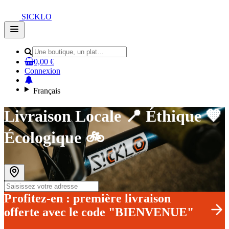
SICKLO
Open
main
menu
0,00 €
Connexion
Français
Livraison Locale 📍 Éthique 🧡
Écologique 🚲
Profitez-en : première livraison
offerte avec le code "BIENVENUE"