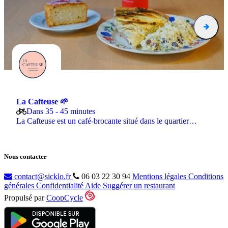
La Cafteuse 🌱
Dans 35 - 45 minutes
La Cafteuse est un café-brocante situé dans le quartier…
Nous contacter
contact@sicklo.fr
06 03 22 30 94
Mentions légales
Conditions
générales
Confidentialité
Aide
Suggérer un restaurant
Propulsé par
CoopCycle