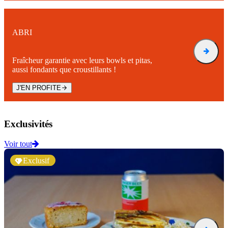
ABRI
Fraîcheur garantie avec leurs bowls et pitas,
aussi fondants que croustillants !
J'EN PROFITE
Exclusivités
Voir tout
Exclusif