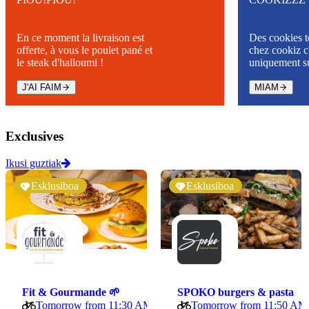
En ce moment la livraison est
Des cookies t
offerte, à vous le poulet pané et
chez cookiz c'
le steak d'halloumi !
uniquement s
J'AI FAIM
MIAM
Exclusives
Ikusi guztiak
Esklusiboa
Esklusiboa
Fit & Gourmande 🌱
SPOKO burgers & pasta
Tomorrow from 11:30 AM
Tomorrow from 11:50 AM