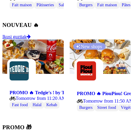
Fait maison
Pâtisseries
Salades
Sans gluten
Burgers
Fait maison
Vegan
Végétarien
Pâtes
NOUVEAU 🔥
Ikusi guztiak
New shops
PROMO 🔥 Tedgie's ! by Tacos de Grenoble 🥙
PROMO 🔥 PiouPiou!
Tomorrow from 11:20 AM
Tomorrow from 11:50 AM
Fast food
Halal
Kebab
Burgers
Street food
Végétar
PROMO 🎁