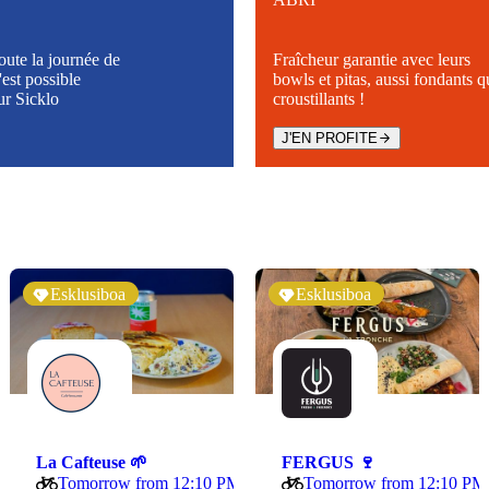
oute la journée de
Fraîcheur garantie avec leurs
est possible
bowls et pitas, aussi fondants q
ur Sicklo
croustillants !
J'EN PROFITE
Esklusiboa
Esklusiboa
La Cafteuse 🌱
FERGUS 🍷
Tomorrow from 12:10 PM
Tomorrow from 12:10 PM