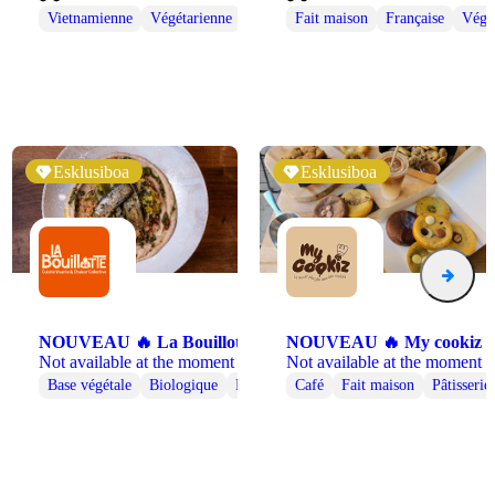
Italienne
Vietnamienne
Libanaise
Végétarienne
Méditerranéenne
Végétarienne
Fait maison
Française
Végé
Esklusiboa
Esklusiboa
NOUVEAU 🔥 La Bouillotte 🌱
NOUVEAU 🔥 My cookiz 
Not available at the moment
Not available at the moment
Base végétale
Biologique
Fait maison
Café
Halal
Fait maison
Locale
Pâtisserie
Pâtisserie
Italienne
Libanaise
Méditerranéenne
Végétarienne