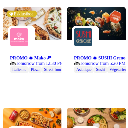
Esklusiboa
ok Pad Thaï 🥡
PROMO 🔥 Mako 🍕
PROMO 🔥 SUSHI
Tomorrow from 12:30 PM
Tomorrow from 5:20 PM
andaise
Italienne
Vegan
Végétarienne
Pizza
Street food
Végétarienne
Asiatique
Sushi
Végétarien