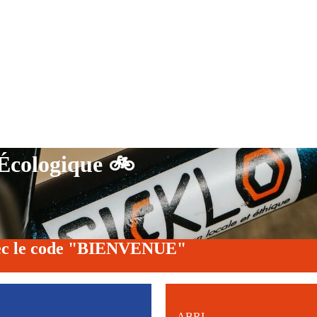
 Écologique 🚲
 avec le code "BIENVENUE"
ABRI