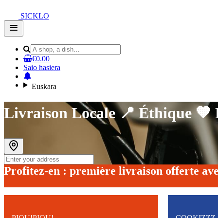
SICKLO
Open
main
menu
€0.00
Saio hasiera
Euskara
Livraison Locale 📍 Éthique 🧡
Profitez-en : première livraison offerte
PIOU!PIOU!
COOKIZZZ