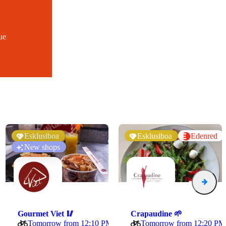
ue
Esklusiboa
Esklusiboa
Edenred
New shops
Gourmet Viet 🥢
Crapaudine 🌱
Tomorrow from 12:10 PM
Tomorrow from 12:20 PM