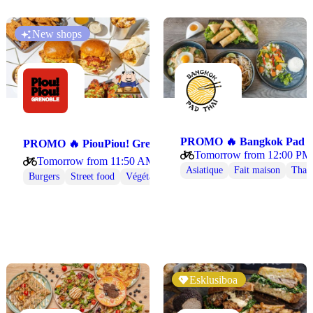
New shops
cos LeBrizFaim 🌯
PROMO 🔥 Bangk
PROMO 🔥 PiouPiou! Grenoble 🍗⭐
Tomorrow from 12:00 PM
Tomorrow from 11:50 AM
ebab
Sandwiches
Asiatique
Fait maison
Thaïl
Burgers
Street food
Végétarienne
Esklusiboa