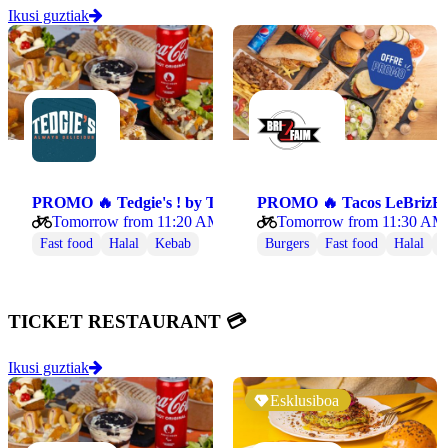
Ikusi guztiak
PROMO 🔥 Tedgie's ! by Tacos de Grenoble 🥙
PROMO 🔥 Ta
Tomorrow from 11:20 AM
Tomorrow from 11:30 AM
Fast food
Halal
Kebab
Burgers
Fast food
Halal
K
TICKET RESTAURANT 💳
Ikusi guztiak
Esklusiboa