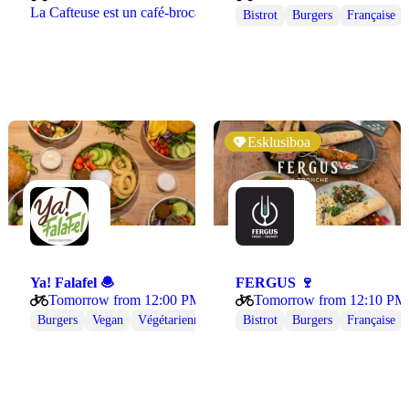
La Cafteuse est un café-brocante situé dans le quartier…
ne
Végétarienne
Bistrot
Burgers
Française
Esklusiboa
Ya! Falafel 🧆
FERGUS 🍷
 Grenoble 🍗⭐
Tomorrow from 12:00 PM
Tomorrow from 12:10 PM
Burgers
Vegan
Végétarienne
Bistrot
Burgers
Française
ienne