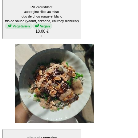
Riz croustillant
aubergine rôtie au miso
duo de chou rouge et blanc
trio de sauce (yaourt, sriracha, chutney d'abricot)
Végétarien
Vegan
18,00 €
+
plat de la semaine