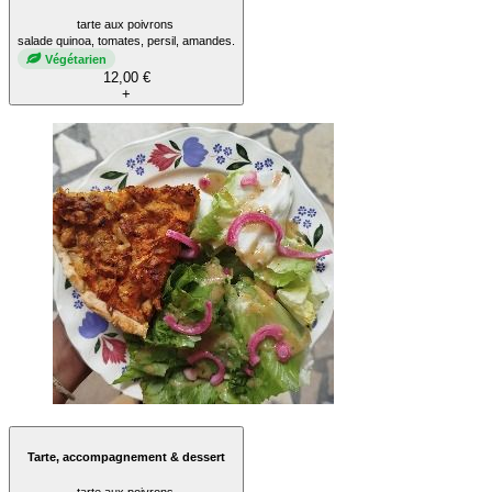
tarte aux poivrons
salade quinoa, tomates, persil, amandes.
Végétarien
12,00 €
+
Tarte, accompagnement & dessert