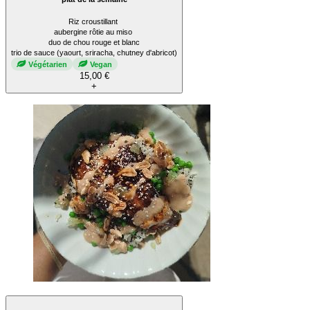
Riz croustillant
aubergine rôtie au miso
duo de chou rouge et blanc
trio de sauce (yaourt, sriracha, chutney d'abricot)
Végétarien
Vegan
15,00 €
+