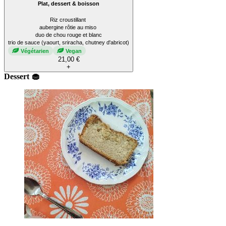
Plat, dessert & boisson
Riz croustillant
aubergine rôtie au miso
duo de chou rouge et blanc
trio de sauce (yaourt, sriracha, chutney d'abricot)
Végétarien
Vegan
21,00 €
+
Dessert 🧁