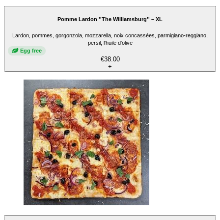
Pomme Lardon ''The Williamsburg'' – XL
Lardon, pommes, gorgonzola, mozzarella, noix concassées, parmigiano-reggiano,
persil, l'huile d'olive
Egg free
€38.00
+