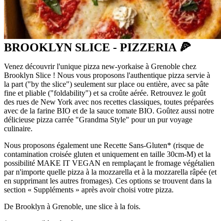
BROOKLYN SLICE - PIZZERIA 🍕
Venez découvrir l'unique pizza new-yorkaise à Grenoble chez
Brooklyn Slice ! Nous vous proposons l'authentique pizza servie à
la part ("by the slice") seulement sur place ou entière, avec sa pâte
fine et pliable ("foldability") et sa croûte aérée. Retrouvez le goût
des rues de New York avec nos recettes classiques, toutes préparées
avec de la farine BIO et de la sauce tomate BIO. Goûtez aussi notre
délicieuse pizza carrée "Grandma Style" pour un pur voyage
culinaire.
Nous proposons également une Recette Sans-Gluten* (risque de
contamination croisée gluten et uniquement en taille 30cm-M) et la
possibilité MAKE IT VEGAN en remplaçant le fromage végétalien
par n'importe quelle pizza à la mozzarella et à la mozzarella râpée (et
en supprimant les autres fromages). Ces options se trouvent dans la
section « Suppléments » après avoir choisi votre pizza.
De Brooklyn à Grenoble, une slice à la fois.