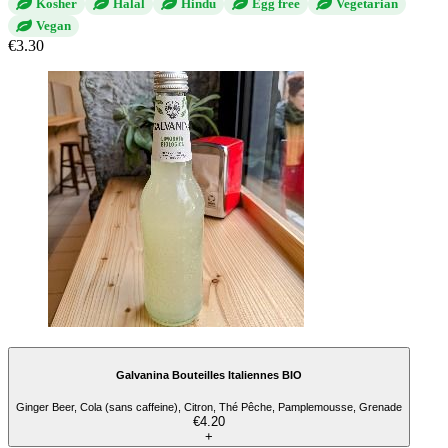
Kosher
Halal
Hindu
Egg free
Vegetarian
Vegan
€3.30
Galvanina Bouteilles Italiennes BIO
Ginger Beer, Cola (sans caffeine), Citron, Thé Pêche, Pamplemousse, Grenade
€4.20
+