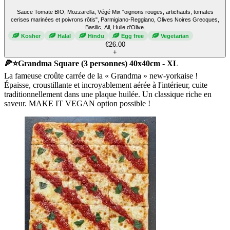
Sauce Tomate BIO, Mozzarella, Végé Mix "oignons rouges, artichauts, tomates
cerises marinées et poivrons rôtis", Parmigiano-Reggiano, Olives Noires Grecques,
Basilic, Ail, Huile d'Olive.
Kosher
Halal
Hindu
Egg free
Vegetarian
€26.00
+
🍕⭐Grandma Square (3 personnes) 40x40cm - XL
La fameuse croûte carrée de la « Grandma » new-yorkaise !
Épaisse, croustillante et incroyablement aérée à l'intérieur, cuite
traditionnellement dans une plaque huilée. Un classique riche en
saveur. MAKE IT VEGAN option possible !