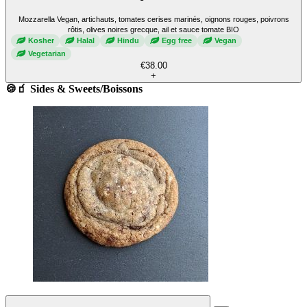
Mozzarella Vegan, artichauts, tomates cerises marinés, oignons rouges, poivrons
rôtis, olives noires grecque, ail et sauce tomate BIO
Kosher
Halal
Hindu
Egg free
Vegan
Vegetarian
€38.00
+
🍪🧃 Sides & Sweets/Boissons