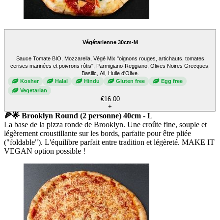
Végétarienne 30cm-M
Sauce Tomate BIO, Mozzarella, Végé Mix "oignons rouges, artichauts, tomates
cerises marinées et poivrons rôtis", Parmigiano-Reggiano, Olives Noires Grecques,
Basilic, Ail, Huile d'Olive.
Kosher
Halal
Hindu
Gluten free
Egg free
Vegetarian
€16.00
+
🍕🌟 Brooklyn Round (2 personne) 40cm - L
La base de la pizza ronde de Brooklyn. Une croûte fine, souple et
légèrement croustillante sur les bords, parfaite pour être pliée
("foldable"). L'équilibre parfait entre tradition et légèreté. MAKE IT
VEGAN option possible !