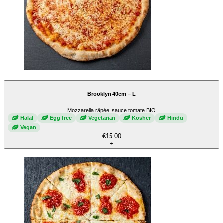
Brooklyn 40cm – L
Mozzarella râpée, sauce tomate BIO
Halal
Egg free
Vegetarian
Kosher
Hindu
Vegan
€15.00
+