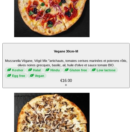
Vegane 30cm-M
Mozzarella Végane, Végé Mix "artichauts, tomates cerises marinées et poivrons rôtis,
olives noires grecques, basilic, ail, huile d'olive et sauce tomate BIO.
Kosher
Halal
Hindu
Gluten free
Low lactose
Egg free
Vegan
€16.00
+