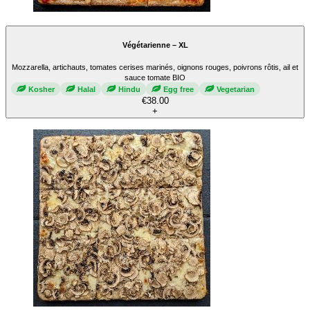
Végétarienne – XL
Mozzarella, artichauts, tomates cerises marinés, oignons rouges, poivrons rôtis, ail et
sauce tomate BIO
Kosher
Halal
Hindu
Egg free
Vegetarian
€38.00
+