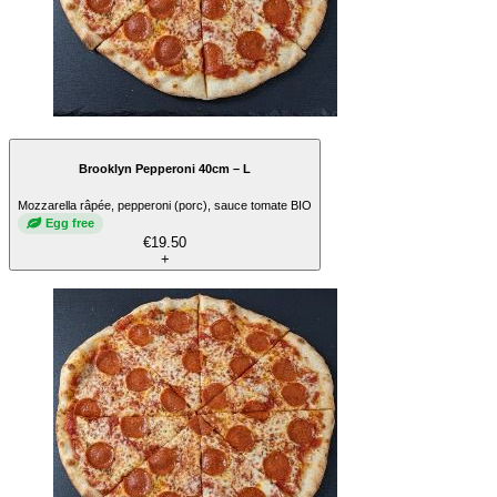
Brooklyn Pepperoni 40cm – L
Mozzarella râpée, pepperoni (porc), sauce tomate BIO
Egg free
€19.50
+