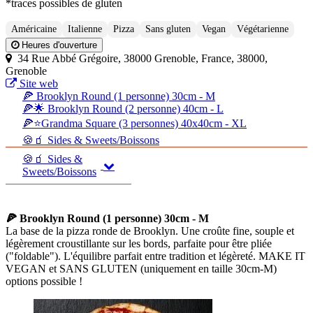
*traces possibles de gluten
Américaine
Italienne
Pizza
Sans gluten
Vegan
Végétarienne
Heures d'ouverture
34 Rue Abbé Grégoire, 38000 Grenoble, France, 38000,
Grenoble
Site web
🍕 Brooklyn Round (1 personne) 30cm - M
🍕🌟 Brooklyn Round (2 personne) 40cm - L
🍕⭐Grandma Square (3 personnes) 40x40cm - XL
🍪🧃 Sides & Sweets/Boissons
🍪🧃 Sides &
Sweets/Boissons
🍕 Brooklyn Round (1 personne) 30cm - M
La base de la pizza ronde de Brooklyn. Une croûte fine, souple et
légèrement croustillante sur les bords, parfaite pour être pliée
("foldable"). L'équilibre parfait entre tradition et légèreté. MAKE IT
VEGAN et SANS GLUTEN (uniquement en taille 30cm-M)
options possible !