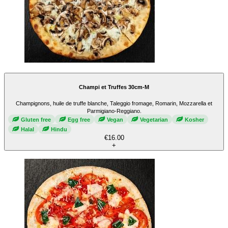
Champi et Truffes 30cm-M
Champignons, huile de truffe blanche, Taleggio fromage, Romarin, Mozzarella et
Parmigiano-Reggiano.
Gluten free
Egg free
Vegan
Vegetarian
Kosher
Halal
Hindu
€16.00
+