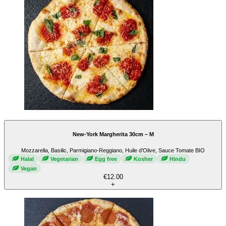
New-York Margherita 30cm – M
Mozzarella, Basilic, Parmigiano-Reggiano, Huile d’Olive, Sauce Tomate BIO
Halal
Vegetarian
Egg free
Kosher
Hindu
Vegan
€12.00
+