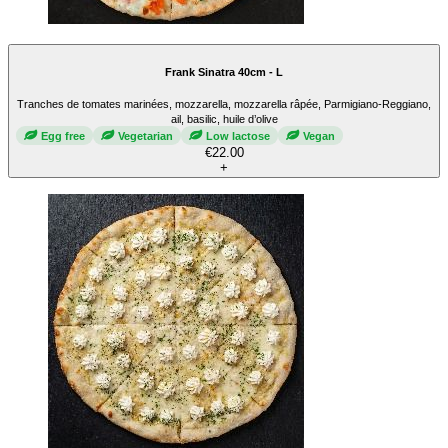
Frank Sinatra 40cm - L
Tranches de tomates marinées, mozzarella, mozzarella râpée, Parmigiano-Reggiano,
ail, basilic, huile d’olive
Egg free
Vegetarian
Low lactose
Vegan
€22.00
+