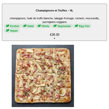
Champignons et Truffes – XL
champignons, huile de truffe blanche, taleggio fromage, romarin, mozzarella,
parmigiano-reggiano
Kosher
Halal
Hindu
Vegetarian
Egg free
Vegan
€38.00
+