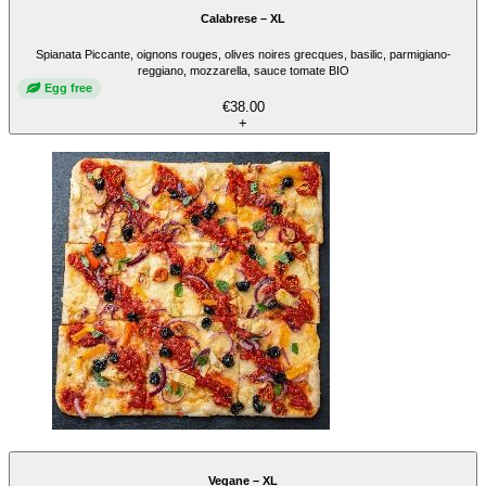
Calabrese – XL
Spianata Piccante, oignons rouges, olives noires grecques, basilic, parmigiano-
reggiano, mozzarella, sauce tomate BIO
Egg free
€38.00
+
Vegane – XL