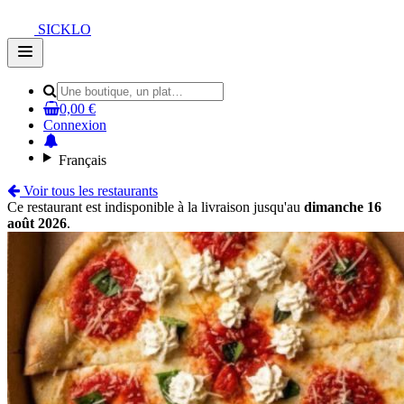
SICKLO
Open
main
menu
0,00 €
Connexion
Français
Voir tous les restaurants
Ce restaurant est indisponible à la livraison jusqu'au
dimanche 16
août 2026
.