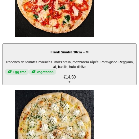
Frank Sinatra 30cm – M
Tranches de tomates marinées, mozzarella, mozzarella râpée, Parmigiano-Reggiano,
ail, basilic, huile d’olive
Egg free
Vegetarian
€14.50
+