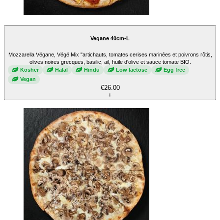
Vegane 40cm-L
Mozzarella Végane, Végé Mix "artichauts, tomates cerises marinées et poivrons rôtis,
olives noires grecques, basilic, ail, huile d'olive et sauce tomate BIO.
Kosher
Halal
Hindu
Low lactose
Egg free
Vegan
€26.00
+