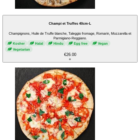
Champi et Truffes 40cm-L
Champignons, Huile de Truffe blanche, Taleggio fromage, Romarin, Mozzarella et
Parmigiano-Reggiano.
Kosher
Halal
Hindu
Egg free
Vegan
Vegetarian
€26.00
+