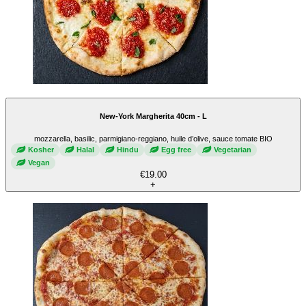
New-York Margherita 40cm - L
mozzarella, basilic, parmigiano-reggiano, huile d’olive, sauce tomate BIO
Kosher
Halal
Hindu
Egg free
Vegetarian
Vegan
€19.00
+