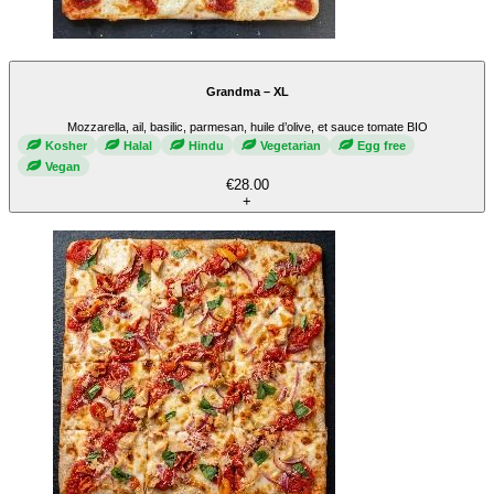
Grandma – XL
Mozzarella, ail, basilic, parmesan, huile d’olive, et sauce tomate BIO
Kosher
Halal
Hindu
Vegetarian
Egg free
Vegan
€28.00
+