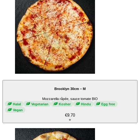
Brooklyn 30cm – M
Mozzarella râpée, sauce tomate BIO
Halal
Vegetarian
Kosher
Hindu
Egg free
Vegan
€9.70
+