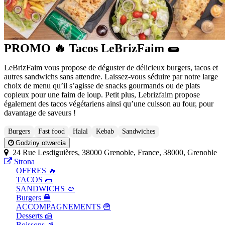
PROMO 🔥 Tacos LeBrizFaim 🌯
LeBrizFaim vous propose de déguster de délicieux burgers, tacos et
autres sandwichs sans attendre. Laissez-vous séduire par notre large
choix de menu qu’il s’agisse de snacks gourmands ou de plats
copieux pour une faim de loup. Petit plus, Lebrizfaim propose
également des tacos végétariens ainsi qu’une cuisson au four, pour
davantage de saveurs !
Burgers
Fast food
Halal
Kebab
Sandwiches
Godziny otwarcia
24 Rue Lesdiguières, 38000 Grenoble, France, 38000, Grenoble
Strona
OFFRES 🔥
TACOS ​🌯
SANDWICHS ​🥙
Burgers 🍔
ACCOMPAGNEMENTS 🍟
Desserts 🍰
Boissons 🥤