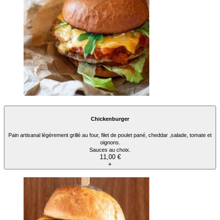
Chickenburger
Pain artisanal légèrement grillé au four, filet de poulet pané, cheddar ,salade, tomate et
oignons.
Sauces au choix.
11,00 €
+