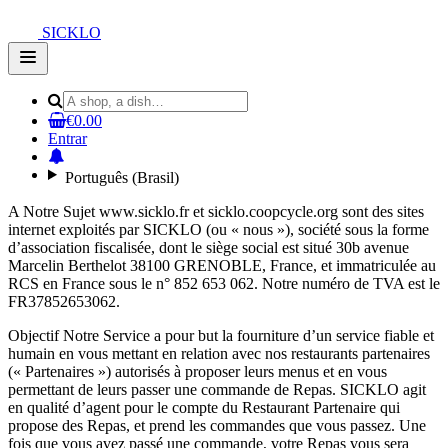
SICKLO
Open
main
menu
€0.00
Entrar
Português (Brasil)
A Notre Sujet www.sicklo.fr et sicklo.coopcycle.org sont des sites
internet exploités par SICKLO (ou « nous »), société sous la forme
d’association fiscalisée, dont le siège social est situé 30b avenue
Marcelin Berthelot 38100 GRENOBLE, France, et immatriculée au
RCS en France sous le n° 852 653 062. Notre numéro de TVA est le
FR37852653062.
Objectif Notre Service a pour but la fourniture d’un service fiable et
humain en vous mettant en relation avec nos restaurants partenaires
(« Partenaires ») autorisés à proposer leurs menus et en vous
permettant de leurs passer une commande de Repas. SICKLO agit
en qualité d’agent pour le compte du Restaurant Partenaire qui
propose des Repas, et prend les commandes que vous passez. Une
fois que vous avez passé une commande, votre Repas vous sera